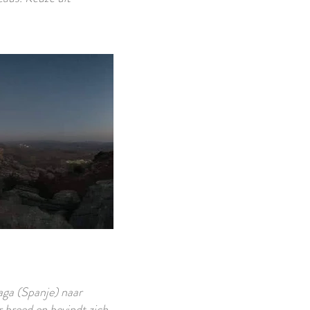
aga (Spanje) naar
 breed en bevindt zich