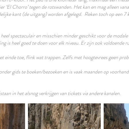
er ‘El Chorro’ tegen de rotswanden. Het kan en mag alleen vana
delijke kant (de uitgang) worden afgelegd. Reken toch op een 7 
s heel spectaculair en misschien minder geschikt voor de modale 
ng is heel goed te doen voor elk niveau. Er zijn ook voldoende 
het einde toe, flink wat trappen. Zelfs met hoogtevrees geen pro
zonder gids te boeken/bezoeken en is vaak maanden op voorhand 
staan in het alsnog verkrijgen van tickets via andere kanalen.