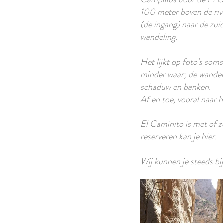
100 meter boven de rivi
(de ingang) naar de zui
wandeling.
Het lijkt op foto’s som
minder waar; de wandeli
schaduw en banken.
Af en toe, vooral naar 
El Caminito is met of 
reserveren kan je
hier
.
Wij kunnen je steeds bij