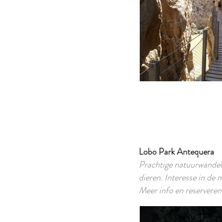
Lobo Park Antequera
Prachtige natuurwandel
dieren. Interesse in de 
Meer info en reserveren