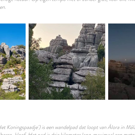
en.
et Koningspaadje') is een wandelpad dat loopt van Álora in Mál
orro-kloof. Het pad is drie kilometer lang, maximaal een meter