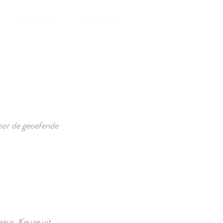
OVER ONS
CONTACT
voor de geoefende
eaus. Keuze uit