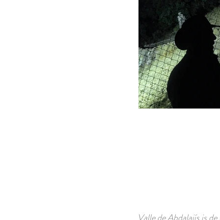
Valle de Abdalajís is de