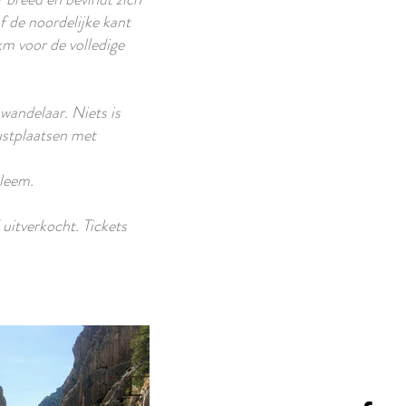
f de noordelijke kant
km voor de volledige
wandelaar. Niets is
rustplaatsen met
bleem.
uitverkocht. Tickets