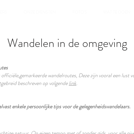
ERS
ONZE DIENSTEN
FOTO'S
WAT TE DOEN
Wandelen in de omgeving
utes
t officiële,gemarkeerde wandelroutes, Deze zijn vooral een lust 
tgebreid beschreven op volgende
link
.
 alvast enkele persoonlijke tips voor de gelegenheidswandelaars.
htige natuur. Op eigen tempo met of zonder gids, voor alle niv