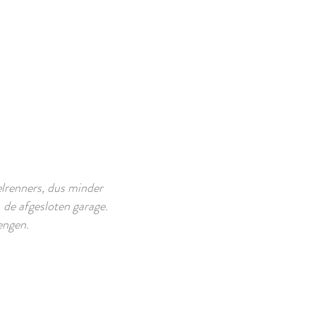
elrenners, dus minder
n de afgesloten garage.
engen.