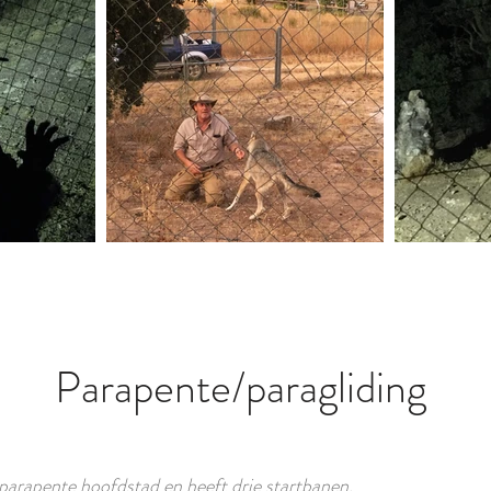
Parapente/paragliding
 parapente hoofdstad en heeft drie startbanen.