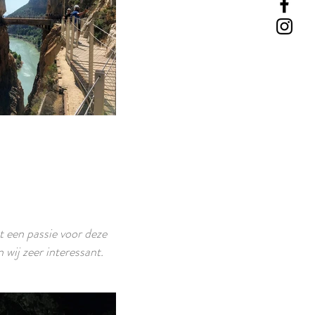
 een passie voor deze
 wij zeer interessant.