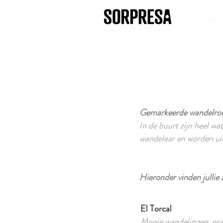
ONZE KAM
Gemarkeerde wandelro
In de buurt zijn heel wa
wandelaar en worden ui
​Hieronder vinden jullie
El Torcal
Mooie wandelingen, prac