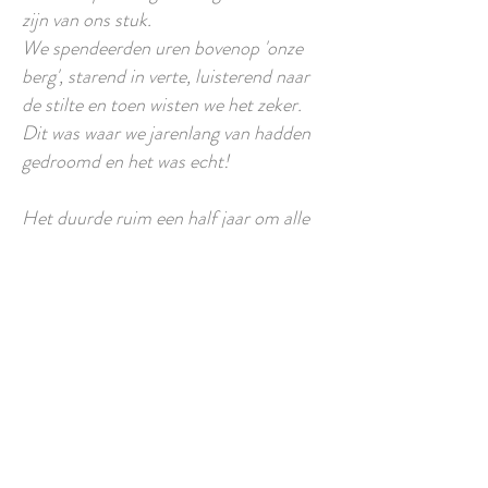
zijn van ons stuk.
We spendeerden uren bovenop 'onze
berg', starend in verte, luisterend naar
de stilte en toen wisten we het zeker.
Dit was waar we jarenlang van hadden
gedroomd en het was echt!
Het duurde ruim een half jaar om alle
paperassen rond te krijgen en
uiteindelijk te horen dat het pand van
ons was.
Vanaf dan ging alles snel, heel snel; we
regelden ons ontslag, zorgden ervoor
dat onze tieners hun dromen konden
najagen, regelden een verhuis, namen
afscheid van familie en vrienden, enz….
Het was best een woelige periode, een