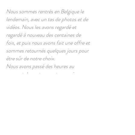
Nous sommes rentrés en Belgique le
lendemain, avec un tas de photos et de
vidéos. Nous les avons regardé et
regardé à nouveau des centaines de
fois, et puis nous avons fait une offre et
sommes retournés quelques jours pour
être sûr de notre choix.
Nous avons passé des heures au
sommet de «notre montagne», à
regarder au loin, à savourer le silence et
puis nous étions certains que c’était ce
qu’on voulait. C'était ce dont nous
rêvions depuis des années et c’était
réel!
Il a fallu plus de six mois pour mettre
tous les documents en ordre et enfin